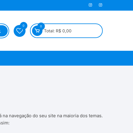
0
0
Total:
R$
0,00
 na navegação do seu site na maioria dos temas.
ssim: