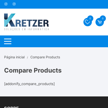
Pular
para
o
0
0
conteúdo
Página inicial
Compare Products
Compare Products
[addonify_compare_products]