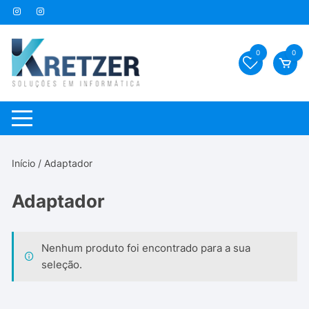
Pular
para
o
0
0
conteúdo
Início
/ Adaptador
Adaptador
Nenhum produto foi encontrado para a sua
seleção.